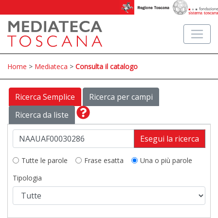
Home
>
Mediateca
>
Consulta il catalogo
Ricerca Semplice
Ricerca per campi
Ricerca da liste
Esegui la ricerca
Tutte le parole
Frase esatta
Una o più parole
Tipologia