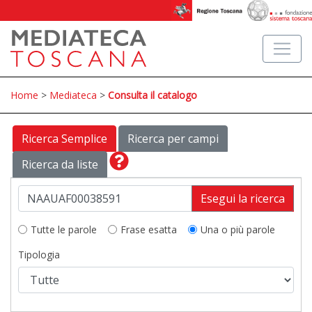
Home
>
Mediateca
>
Consulta il catalogo
Ricerca Semplice
Ricerca per campi
Ricerca da liste
Esegui la ricerca
Tutte le parole
Frase esatta
Una o più parole
Tipologia