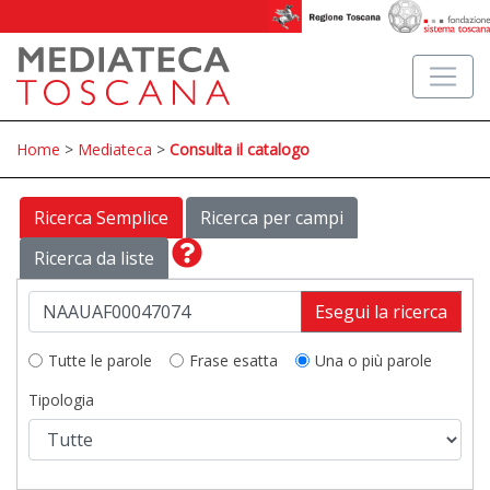
Home
>
Mediateca
>
Consulta il catalogo
Ricerca Semplice
Ricerca per campi
Ricerca da liste
Esegui la ricerca
Tutte le parole
Frase esatta
Una o più parole
Tipologia