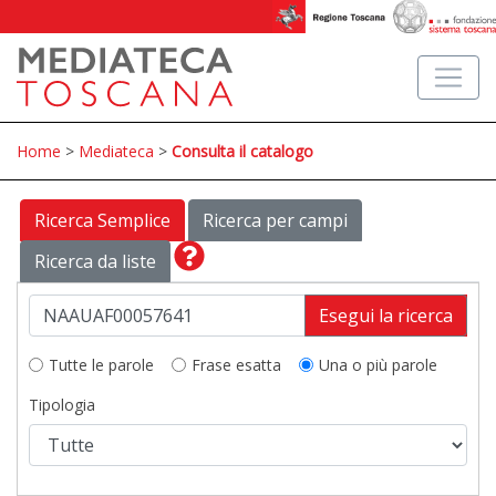
Home
>
Mediateca
>
Consulta il catalogo
Ricerca Semplice
Ricerca per campi
Ricerca da liste
Esegui la ricerca
Tutte le parole
Frase esatta
Una o più parole
Tipologia