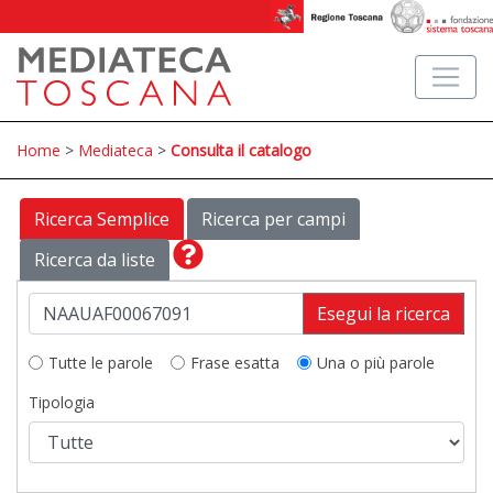
Home
>
Mediateca
>
Consulta il catalogo
Ricerca Semplice
Ricerca per campi
Ricerca da liste
Esegui la ricerca
Tutte le parole
Frase esatta
Una o più parole
Tipologia