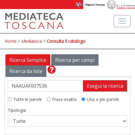
Home
>
Mediateca
>
Consulta il catalogo
Ricerca Semplice
Ricerca per campi
Ricerca da liste
Esegui la ricerca
Tutte le parole
Frase esatta
Una o più parole
Tipologia