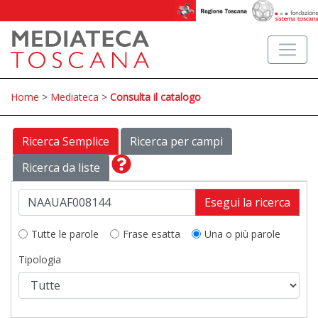
Home
>
Mediateca
>
Consulta il catalogo
Ricerca Semplice
Ricerca per campi
Ricerca da liste
Esegui la ricerca
Tutte le parole
Frase esatta
Una o più parole
Tipologia