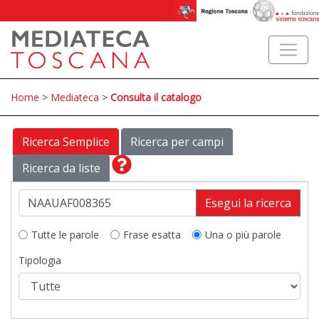
Home
>
Mediateca
>
Consulta il catalogo
Ricerca Semplice
Ricerca per campi
Ricerca da liste
Esegui la ricerca
Tutte le parole
Frase esatta
Una o più parole
Tipologia