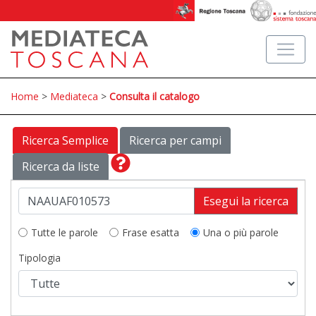
Home
>
Mediateca
>
Consulta il catalogo
Ricerca Semplice
Ricerca per campi
Ricerca da liste
Esegui la ricerca
Tutte le parole
Frase esatta
Una o più parole
Tipologia