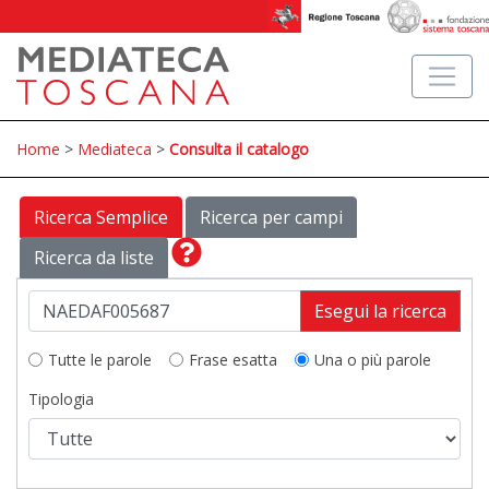
Home
>
Mediateca
>
Consulta il catalogo
Ricerca Semplice
Ricerca per campi
Ricerca da liste
Esegui la ricerca
Tutte le parole
Frase esatta
Una o più parole
Tipologia