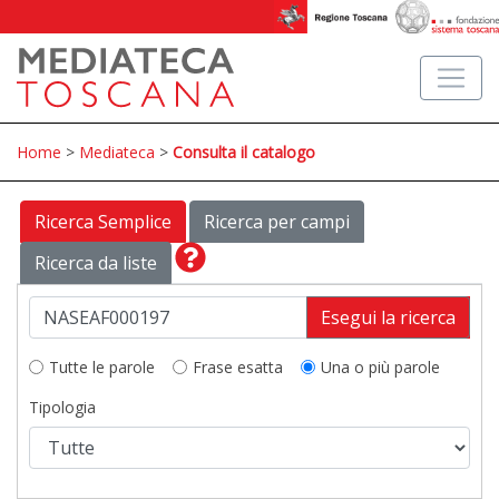
Home
>
Mediateca
>
Consulta il catalogo
Ricerca Semplice
Ricerca per campi
Ricerca da liste
Esegui la ricerca
Tutte le parole
Frase esatta
Una o più parole
Tipologia