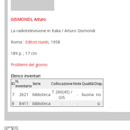
GISMONDI, Arturo
La radiotelevisione in Italia / Arturo Gismondi
Roma
: Editori riuniti
, 1958
189 p. ; 17 cm
Problemi del giorno
Elenco inventari
N.
ID
Serie
Collocazione
Note
Qualità
Disp.
Inventario
T 260(45) /
7
2621
biblioteca
-
buona
no
GIS
8
8411
biblioteca
-
-
si