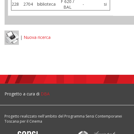
F 620 /
228
2704
biblioteca
-
si
BAL
|
Nuova ricerca
Progetto a cura di
DBA
Progetto realizzato nell'ambito del Programma Sensi Contemporanei
Toscana per il Cinema