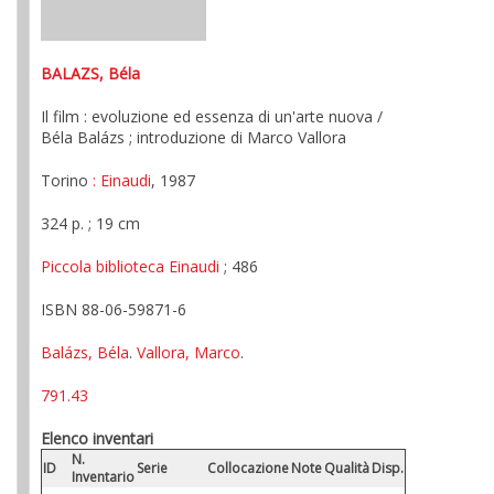
BALAZS, Béla
Il film : evoluzione ed essenza di un'arte nuova /
Béla Balázs ; introduzione di Marco Vallora
Torino
: Einaudi
, 1987
324 p. ; 19 cm
Piccola biblioteca Einaudi
; 486
ISBN 88-06-59871-6
Balázs, Béla
.
Vallora, Marco
.
791.43
Elenco inventari
N.
ID
Serie
Collocazione
Note
Qualità
Disp.
Inventario