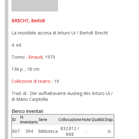
BRECHT, Bertolt
La resistibile ascesa di Arturo Ui / Bertolt Brecht
4. ed.
Torino
: Einaudi
, 1973
136 p. ; 18 cm
Collezione di teatro
; 19
Trad. di : Der aufhaltasame Austieg des Arturo Ui /
di Mario Carpitella
Elenco inventari
N.
ID
Serie
Collocazione
Note
Qualità
Disp.
Inventario
832.812 /
607
394
biblioteca
-
si
BRE