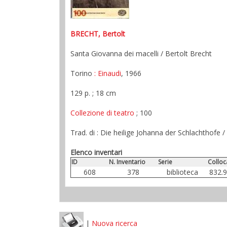
BRECHT, Bertolt
Santa Giovanna dei macelli / Bertolt Brecht
Torino
: Einaudi
, 1966
129 p. ; 18 cm
Collezione di teatro
; 100
Trad. di : Die heilige Johanna der Schlachthofe 
Elenco inventari
ID
N. Inventario
Serie
Colloc
608
378
biblioteca
832.9
|
Nuova ricerca