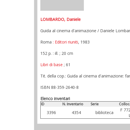
LOMBARDO, Daniele
Guida al cinema d'animazione / Daniele Lomba
Roma
: Editori riuniti
, 1983
152 p. : ill. ; 20 cm
Libri di base
; 61
Tit. della cop.: Guida al cinema d'animazione: fa
ISBN 88-359-2640-8
Elenco inventari
ID
N. Inventario
Serie
Colloc
F 772
3396
4354
biblioteca