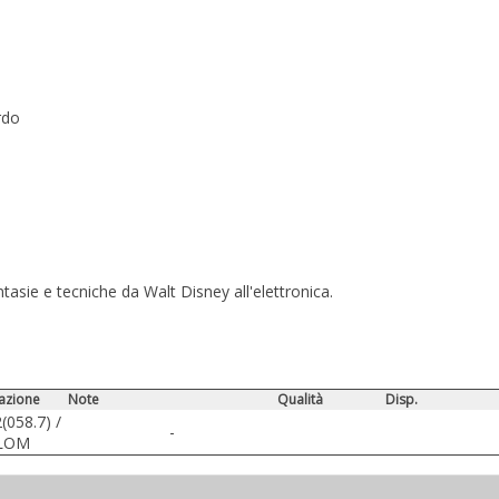
rdo
ntasie e tecniche da Walt Disney all'elettronica.
azione
Note
Qualità
Disp.
(058.7) /
-
LOM