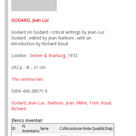
GODARD, Jean Luc
Godard on Godard / critical writings by Jean-Luc
Godard ; edited by Jean Narboni ; with an
introduction by Richard Roud
London
: Secker & Warburg
, 1972
292 p. : ill. ; 21 cm
The cinema two
ISBN 436-28071-X
Godard, Jean-Luc
.
Narboni, Jean
.
Milne, Tom
.
Roud,
Richard
.
Elenco inventari
N.
ID
Serie
Collocazione
Note
Qualità
Disp.
Inventario