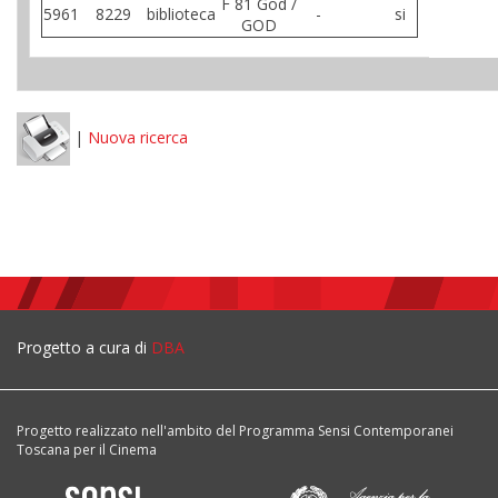
F 81 God /
5961
8229
biblioteca
-
si
GOD
|
Nuova ricerca
Progetto a cura di
DBA
Progetto realizzato nell'ambito del Programma Sensi Contemporanei
Toscana per il Cinema