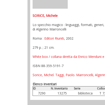
SORICE, Michele
Lo specchio magico : linguaggi, formati, generi, 
di Algerino Marroncelli
Roma
: Editori Riuniti
, 2002
279 p. ; 21 cm.
White box / collana diretta da Enrico Menduni e
ISBN 88-359-5191-7
Sorice, Michel
.
Taggi, Paolo
.
Marroncelli, Algeri
Elenco inventari
ID
N. Inventario
Serie
Collo
7290
13275
biblioteca
T 7