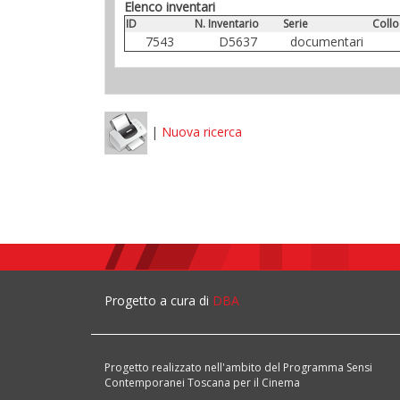
Elenco inventari
ID
N. Inventario
Serie
Collo
7543
D5637
documentari
|
Nuova ricerca
Progetto a cura di
DBA
Progetto realizzato nell'ambito del Programma Sensi
Contemporanei Toscana per il Cinema