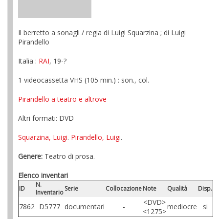
Il berretto a sonagli / regia di Luigi Squarzina ; di Luigi
Pirandello
Italia :
RAI
, 19-?
1 videocassetta VHS (105 min.) : son., col.
Pirandello a teatro e altrove
Altri formati: DVD
Squarzina, Luigi
.
Pirandello, Luigi
.
Genere:
Teatro di prosa.
Elenco inventari
N.
ID
Serie
Collocazione
Note
Qualità
Disp.
Inventario
<DVD>
7862
D5777
documentari
-
mediocre
si
<1275>