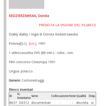
KEDZIERZAWSKA, Dorota
PRENOTA LA VISIONE DEL FILMATO
Diably diably / regia di Dorota Kedzierzawska
Polonia[S.l.] :
[s.n.]
, 1991
1 videocassetta VHS (86 min.) : color., son.
Film concorso Cineuropa 1991
Lingua: polacco.
Genere:
Cortometraggi.
Elenco inventari
N.
ID
Serie
Collocazione
Note
Qualità
Disp.
Inventario
8637
D6312
documentari
-
-
discreta
si