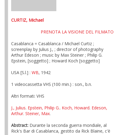
CURTIZ, Michael
PRENOTA LA VISIONE DEL FILMATO
Casablanca = Casablanca / Michael Curtiz ;
screenplay by Julius J., ; director of photography
Arthur Edeson ; music by Max Steiner ; Philip G.
Epstein, [soggetto] ; Howard Koch [soggetto]
USA [S.l.] :
WB
, 1942
1 videocassetta VHS (100 min.) : son., b.n.
Altri formati: VHS
J., Julius
.
Epstein, Philip G.
.
Koch, Howard
.
Edeson,
Arthur
.
Steiner, Max
.
Abstract:
Durante la seconda guerra mondiale, al
Rick's Bar di Casablanca, gestito da Rick Blaine, c'è