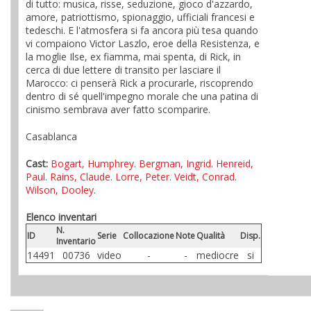
di tutto: musica, risse, seduzione, gioco d'azzardo,
amore, patriottismo, spionaggio, ufficiali francesi e
tedeschi. E l'atmosfera si fa ancora più tesa quando
vi compaiono Victor Laszlo, eroe della Resistenza, e
la moglie Ilse, ex fiamma, mai spenta, di Rick, in
cerca di due lettere di transito per lasciare il
Marocco: ci penserà Rick a procurarle, riscoprendo
dentro di sé quell'impegno morale che una patina di
cinismo sembrava aver fatto scomparire.
Casablanca
Cast:
Bogart, Humphrey
.
Bergman, Ingrid
.
Henreid,
Paul
.
Rains, Claude
.
Lorre, Peter
.
Veidt, Conrad
.
Wilson, Dooley
.
Elenco inventari
N.
ID
Serie
Collocazione
Note
Qualità
Disp.
Inventario
14491
00736
video
-
-
mediocre
si