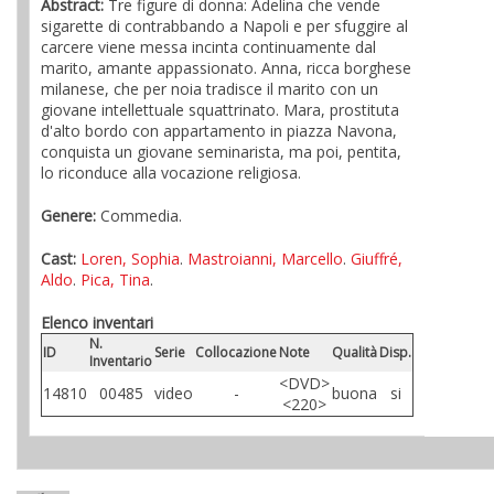
Abstract:
Tre figure di donna: Adelina che vende
sigarette di contrabbando a Napoli e per sfuggire al
carcere viene messa incinta continuamente dal
marito, amante appassionato. Anna, ricca borghese
milanese, che per noia tradisce il marito con un
giovane intellettuale squattrinato. Mara, prostituta
d'alto bordo con appartamento in piazza Navona,
conquista un giovane seminarista, ma poi, pentita,
lo riconduce alla vocazione religiosa.
Genere:
Commedia.
Cast:
Loren, Sophia
.
Mastroianni, Marcello
.
Giuffré,
Aldo
.
Pica, Tina
.
Elenco inventari
N.
ID
Serie
Collocazione
Note
Qualità
Disp.
Inventario
<DVD>
14810
00485
video
-
buona
si
<220>