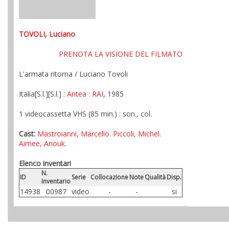
TOVOLI, Luciano
PRENOTA LA VISIONE DEL FILMATO
L'armata ritorna / Luciano Tovoli
Italia[S.l.][S.l.] :
Antea
: RAI
, 1985
1 videocassetta VHS (85 min.) : son., col.
Cast:
Mastroianni, Marcello
.
Piccoli, Michel
.
Aimee, Anouk
.
Elenco inventari
N.
ID
Serie
Collocazione
Note
Qualità
Disp.
Inventario
14938
00987
video
-
-
si