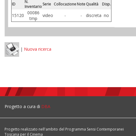
N.
ID
Serie
Collocazione
Note
Qualità
Disp.
Inventario
00086
15120
video
-
-
discreta
no
tmp
|
Nuova ricerca
Progetto a cura di
DBA
Progetto realizzato nell'ambito del Programma Sensi Contemporanei
Toscana per il Cinema