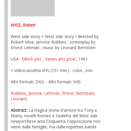
WISE, Robert
West side story = West side story / directed by
Robert Wise, Jerome Robbins ; screenplay by
Ernest Lehman ; music by Leonard Bernstein
USA :
Mirish pict.
: Seven arts prod.
, 1961
1 videocassetta VHS (151 min.) : color., son.
Altri formati: DIGI. - Altri formati: VHS
Robbins, Jerome
.
Lehman, Ernest
.
Bernstein,
Leonard
.
Abstract:
La tragica storia d'amore tra Tony e
Maria, novelli Romeo e Giulietta del West side
newyorchese anni Cinquanta: l'opposizione non
viene dalle famiglie, ma dalle rispettive bande