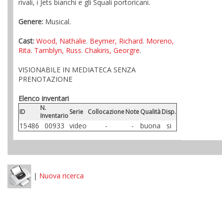
rivali, i Jets bianchi e gli Squali portoricani.
Genere:
Musical.
Cast:
Wood, Nathalie
.
Beymer, Richard
.
Moreno,
Rita
.
Tamblyn, Russ
.
Chakiris, Georgre
.
VISIONABILE IN MEDIATECA SENZA
PRENOTAZIONE
Elenco inventari
N.
ID
Serie
Collocazione
Note
Qualità
Disp.
Inventario
15486
00933
video
-
-
buona
si
|
Nuova ricerca