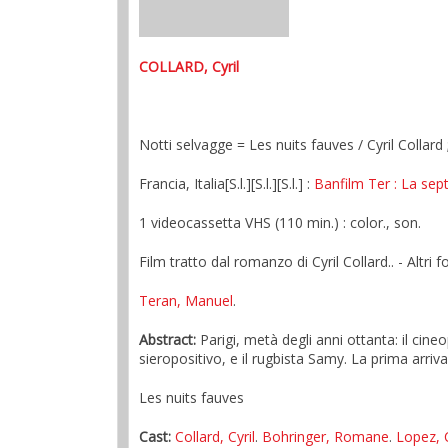
COLLARD, Cyril
Notti selvagge = Les nuits fauves / Cyril Collard
Francia, Italia[S.l.][S.l.][S.l.] :
Banfilm Ter
: La sep
1 videocassetta VHS (110 min.) : color., son.
Film tratto dal romanzo di Cyril Collard.. - Altri 
Teran, Manuel
.
Abstract:
Parigi, metà degli anni ottanta: il cin
sieropositivo, e il rugbista Samy. La prima arriva 
Les nuits fauves
Cast:
Collard, Cyril
.
Bohringer, Romane
.
Lopez, 