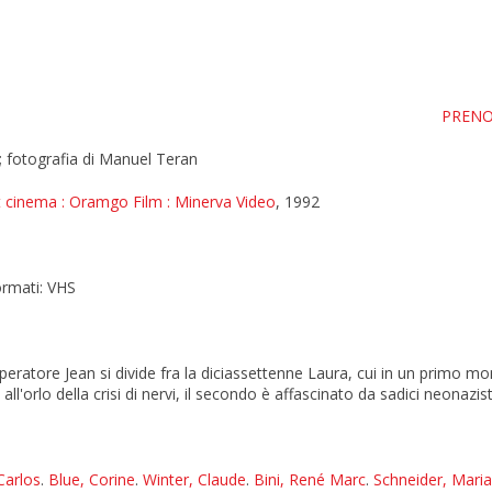
PRENO
 ; fotografia di Manuel Teran
t cinema
: Oramgo Film
: Minerva Video
, 1992
formati: VHS
eoperatore Jean si divide fra la diciassettenne Laura, cui in un primo m
all'orlo della crisi di nervi, il secondo è affascinato da sadici neonazist
Carlos
.
Blue, Corine
.
Winter, Claude
.
Bini, René Marc
.
Schneider, Maria