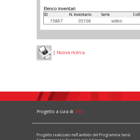
Elenco inventari
ID
N. Inventario
Serie
Col
15867
05106
video
|
Nuova ricerca
Progetto a cura di
DBA
Progetto realizzato nell'ambito del Programma Sensi