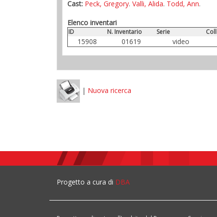
Cast:
Peck, Gregory
.
Valli, Alida
.
Todd, Ann
.
Elenco inventari
ID
N. Inventario
Serie
Col
15908
01619
video
|
Nuova ricerca
Progetto a cura di
DBA