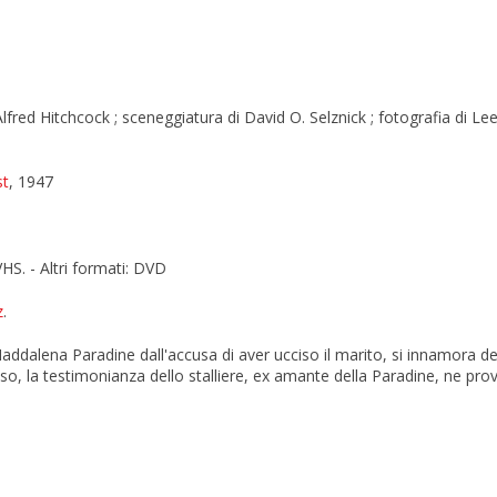
Alfred Hitchcock ; sceneggiatura di David O. Selznick ; fotografia di L
st
, 1947
HS. - Altri formati: DVD
z
.
ddalena Paradine dall'accusa di aver ucciso il marito, si innamora dell
o, la testimonianza dello stalliere, ex amante della Paradine, ne provo