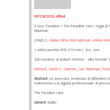
HITCHCOCK, Alfred
Il caso Paradine = The Paradine case / regia di 
Waxman
USA[S.l.] :
Globe Films International
: United Arti
1 videocassetta VHS (110 min.) : b.n., son.
Dal romanzo di Robert Hichens. - Altri formati: V
Selznick, David O.
.
Garmes, Lee
.
Waxman, Fran
Abstract:
Un avvocato, incaricato di difendere Ma
matrimonio e la dignità professionale. Al process
The Paradine case
Genere:
Giallo.