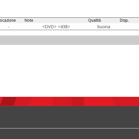
locazione
Note
Qualità
Disp.
-
<DVD> <438>
buona