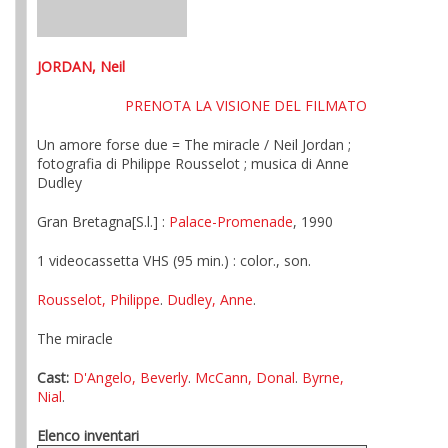
JORDAN, Neil
PRENOTA LA VISIONE DEL FILMATO
Un amore forse due = The miracle / Neil Jordan ;
fotografia di Philippe Rousselot ; musica di Anne
Dudley
Gran Bretagna[S.l.] :
Palace-Promenade
, 1990
1 videocassetta VHS (95 min.) : color., son.
Rousselot, Philippe
.
Dudley, Anne
.
The miracle
Cast:
D'Angelo, Beverly
.
McCann, Donal
.
Byrne,
Nial
.
Elenco inventari