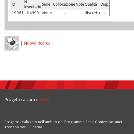
N.
ID
Serie
Collocazione
Note
Qualità
Disp.
Inventario
19061
04699
video
-
-
discreta
si
|
Nuova ricerca
Progetto a cura di
DBA
Progetto realizzato nell'ambito del Programma Sensi Contemporanei
Toscana per il Cinema