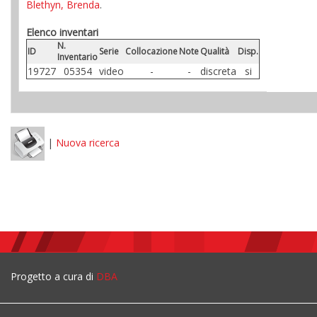
Blethyn, Brenda
.
Elenco inventari
N.
ID
Serie
Collocazione
Note
Qualità
Disp.
Inventario
19727
05354
video
-
-
discreta
si
|
Nuova ricerca
Progetto a cura di
DBA