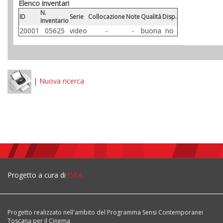
Elenco inventari
N.
ID
Serie
Collocazione
Note
Qualità
Disp.
Inventario
20001
05625
video
-
-
buona
no
|
Nuova ricerca
Progetto a cura di
DBA
Progetto realizzato nell'ambito del Programma Sensi Contemporanei
Toscana per il Cinema