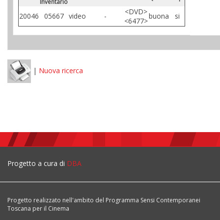
Inventario
<DVD>
20046
05667
video
-
buona
si
<6477>
|
Nuova ricerca
Progetto a cura di
DBA
Progetto realizzato nell'ambito del Programma Sensi Contemporanei
Toscana per il Cinema