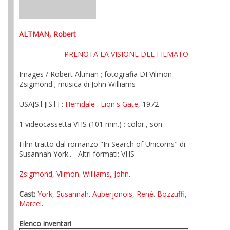
ALTMAN, Robert
PRENOTA LA VISIONE DEL FILMATO
Images / Robert Altman ; fotografia DI Vilmon
Zsigmond ; musica di John Williams
USA[S.l.][S.l.] :
Hemdale
: Lion's Gate
, 1972
1 videocassetta VHS (101 min.) : color., son.
Film tratto dal romanzo "In Search of Unicorns" di
Susannah York.. - Altri formati: VHS
Zsigmond, Vilmon
.
Williams, John
.
Cast:
York, Susannah
.
Auberjonois, René
.
Bozzuffi,
Marcel
.
Elenco inventari