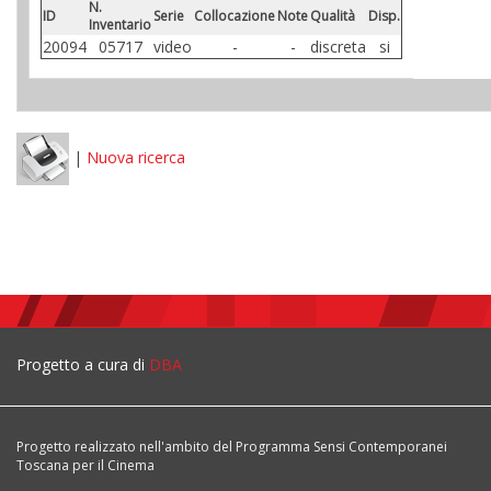
N.
ID
Serie
Collocazione
Note
Qualità
Disp.
Inventario
20094
05717
video
-
-
discreta
si
|
Nuova ricerca
Progetto a cura di
DBA
Progetto realizzato nell'ambito del Programma Sensi Contemporanei
Toscana per il Cinema