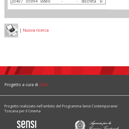
20407
05994
video
-
-
discreta
si
|
Nuova ricerca
Progetto a cura di
DBA
Progetto realizzato nell'ambito del Programma Sensi Contemporanei
Toscana per il Cinema