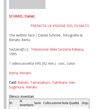
SCHMID, Daniel
PRENOTA LA VISIONE DEL FILMATO
The written face / Daniel Schmid ; fotografia di
Renato Berta
Svizzera[S.l.] :
Televisione della Svizzera Italiana
,
1995
1 videocassetta VHS (92 min.) : son., color.
Berta, Renato
.
Cast:
Bando, Tamasaburo
.
Takehara, Han
.
Sugimura, Haruko
.
Elenco inventari
N.
ID
Serie
Collocazione
Note
Qualità
Disp.
Inventario