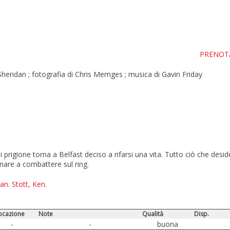
PRENOTA
Sheridan ; fotografia di Chris Memges ; musica di Gavin Friday
igione torna a Belfast deciso a rifarsi una vita. Tutto ciò che desider
rnare a combattere sul ring.
ian
.
Stott, Ken
.
ocazione
Note
Qualità
Disp.
-
-
buona