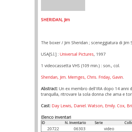
SHERIDAN, Jim
The boxer / Jim Sheridan ; sceneggiatura di Jim 
USA[S.l.] :
Universal Pictures
, 1997
1 videocassetta VHS (109 min.) : son., col.
Sheridan, Jim
.
Memges, Chris
.
Friday, Gavin
.
Abstract:
Un ex membro dell'IRA dopo 14 anni di pr
tranquilla, ritrovare la sola donna che ama e to
Cast:
Day Lewis, Daniel
.
Watson, Emily
.
Cox, Br
Elenco inventari
ID
N. Inventario
Serie
Coll
20722
06303
video