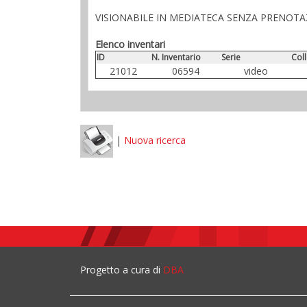
VISIONABILE IN MEDIATECA SENZA PRENOT
Elenco inventari
ID
N. Inventario
Serie
Col
21012
06594
video
|
Nuova ricerca
Progetto a cura di
DBA