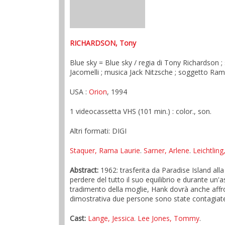
RICHARDSON, Tony
Blue sky = Blue sky / regia di Tony Richardson ;
Jacomelli ; musica Jack Nitzsche ; soggetto Ra
USA :
Orion
, 1994
1 videocassetta VHS (101 min.) : color., son.
Altri formati: DIGI
Staquer, Rama Laurie
.
Sarner, Arlene
.
Leichtling,
Abstract:
1962: trasferita da Paradise Island all
perdere del tutto il suo equilibrio e durante un
tradimento della moglie, Hank dovrà anche affro
dimostrativa due persone sono state contagiat
Cast:
Lange, Jessica
.
Lee Jones, Tommy
.