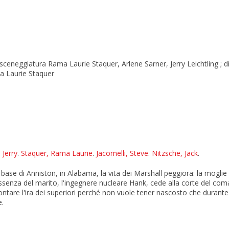
 sceneggiatura Rama Laurie Staquer, Arlene Sarner, Jerry Leichtling ; di
ma Laurie Staquer
 Jerry
.
Staquer, Rama Laurie
.
Jacomelli, Steve
.
Nitzsche, Jack
.
a base di Anniston, in Alabama, la vita dei Marshall peggiora: la mogli
'assenza del marito, l'ingegnere nucleare Hank, cede alla corte del com
ntare l'ira dei superiori perché non vuole tener nascosto che durant
e.