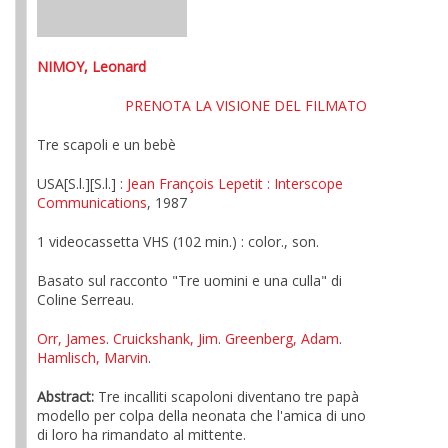
NIMOY, Leonard
PRENOTA LA VISIONE DEL FILMATO
Tre scapoli e un bebè
USA[S.l.][S.l.] :
Jean François Lepetit
: Interscope
Communications
, 1987
1 videocassetta VHS (102 min.) : color., son.
Basato sul racconto "Tre uomini e una culla" di
Coline Serreau.
Orr, James
.
Cruickshank, Jim
.
Greenberg, Adam
.
Hamlisch, Marvin
.
Abstract:
Tre incalliti scapoloni diventano tre papà
modello per colpa della neonata che l'amica di uno
di loro ha rimandato al mittente.