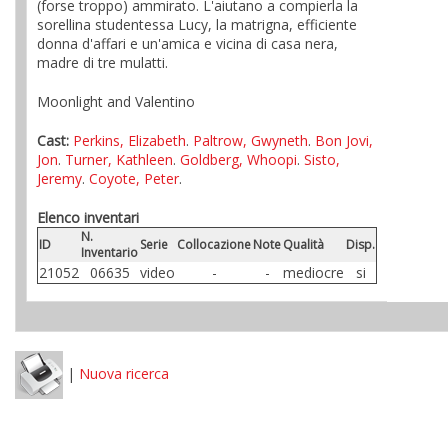
(forse troppo) ammirato. L'aiutano a compierla la
sorellina studentessa Lucy, la matrigna, efficiente
donna d'affari e un'amica e vicina di casa nera,
madre di tre mulatti.
Moonlight and Valentino
Cast:
Perkins, Elizabeth
.
Paltrow, Gwyneth
.
Bon Jovi,
Jon
.
Turner, Kathleen
.
Goldberg, Whoopi
.
Sisto,
Jeremy
.
Coyote, Peter
.
Elenco inventari
N.
ID
Serie
Collocazione
Note
Qualità
Disp.
Inventario
21052
06635
video
-
-
mediocre
si
|
Nuova ricerca