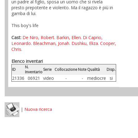
un padre al figlio, sposa un uomo che si rivela
presto prepotente e violento. Ma il ragazzo è più in
gamba di lui.
This boy's life
Cast:
De Niro, Robert
.
Barkin, Ellen
.
Di Caprio,
Leonardo
.
Bleachman, Jonah
.
Dushku, Eliza
.
Cooper,
Chris
.
Elenco inventari
N.
ID
Serie
Collocazione
Note
Qualità
Disp.
Inventario
21336
06921
video
-
-
mediocre
si
|
Nuova ricerca