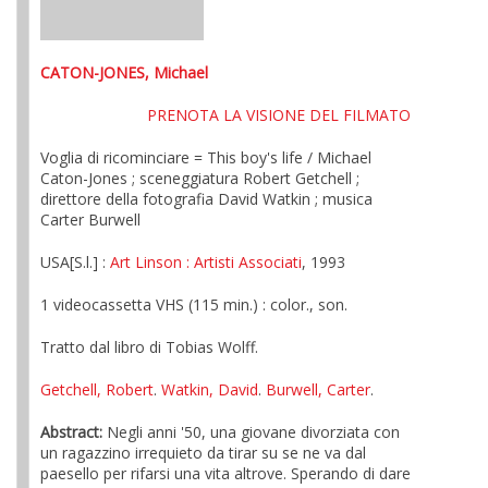
CATON-JONES, Michael
PRENOTA LA VISIONE DEL FILMATO
Voglia di ricominciare = This boy's life / Michael
Caton-Jones ; sceneggiatura Robert Getchell ;
direttore della fotografia David Watkin ; musica
Carter Burwell
USA[S.l.] :
Art Linson
: Artisti Associati
, 1993
1 videocassetta VHS (115 min.) : color., son.
Tratto dal libro di Tobias Wolff.
Getchell, Robert
.
Watkin, David
.
Burwell, Carter
.
Abstract:
Negli anni '50, una giovane divorziata con
un ragazzino irrequieto da tirar su se ne va dal
paesello per rifarsi una vita altrove. Sperando di dare