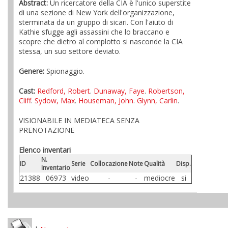
Abstract:
Un ricercatore della CIA è l'unico superstite
di una sezione di New York dell'organizzazione,
sterminata da un gruppo di sicari. Con l'aiuto di
Kathie sfugge agli assassini che lo braccano e
scopre che dietro al complotto si nasconde la CIA
stessa, un suo settore deviato.
Genere:
Spionaggio.
Cast:
Redford, Robert
.
Dunaway, Faye
.
Robertson,
Cliff
.
Sydow, Max
.
Houseman, John
.
Glynn, Carlin
.
VISIONABILE IN MEDIATECA SENZA
PRENOTAZIONE
Elenco inventari
N.
ID
Serie
Collocazione
Note
Qualità
Disp.
Inventario
21388
06973
video
-
-
mediocre
si