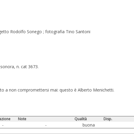
ggetto Rodolfo Sonego ; fotografia Tino Santoni
 sonora, n. cat 3673.
nto a non compromettersi mai: questo è Alberto Menichetti.
azione
Note
Qualità
Disp.
-
-
buona