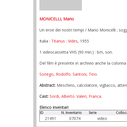
MONICELLI, Mario
Un eroe dei nostri tempi / Mario Monicelli ; so
Italia :
Titanus
: Vides
, 1955
1 videocassetta VHS (90 min.) : b/n, son.
Del film è presente in archivio anche la colonna
Sonego, Rodolfo
.
Santoni, Tino
.
Abstract:
Meschino, calcolatore, vigliacco, atte
Cast:
Sordi, Alberto
.
Valeri, Franca
.
Elenco inventari
ID
N. Inventario
Serie
Colloc
21491
07074
video