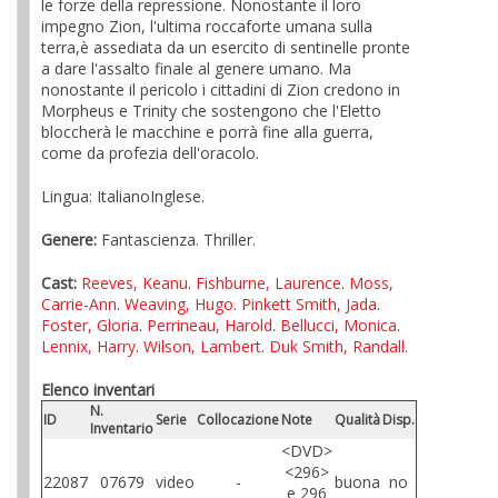
le forze della repressione. Nonostante il loro
impegno Zion, l'ultima roccaforte umana sulla
terra,è assediata da un esercito di sentinelle pronte
a dare l'assalto finale al genere umano. Ma
nonostante il pericolo i cittadini di Zion credono in
Morpheus e Trinity che sostengono che l'Eletto
bloccherà le macchine e porrà fine alla guerra,
come da profezia dell'oracolo.
Lingua: ItalianoInglese.
Genere:
Fantascienza. Thriller.
Cast:
Reeves, Keanu
.
Fishburne, Laurence
.
Moss,
Carrie-Ann
.
Weaving, Hugo
.
Pinkett Smith, Jada
.
Foster, Gloria
.
Perrineau, Harold
.
Bellucci, Monica
.
Lennix, Harry
.
Wilson, Lambert
.
Duk Smith, Randall
.
Elenco inventari
N.
ID
Serie
Collocazione
Note
Qualità
Disp.
Inventario
<DVD>
<296>
22087
07679
video
-
buona
no
e 296