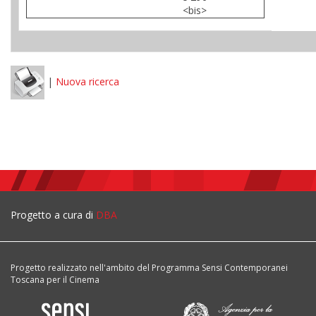
<bis>
|
Nuova ricerca
Progetto a cura di
DBA
Progetto realizzato nell'ambito del Programma Sensi Contemporanei
Toscana per il Cinema