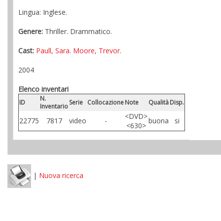
Lingua: Inglese.
Genere:
Thriller. Drammatico.
Cast:
Paull, Sara
.
Moore, Trevor
.
2004
Elenco inventari
N.
ID
Serie
Collocazione
Note
Qualità
Disp.
Inventario
<DVD>
22775
7817
video
-
buona
si
<630>
|
Nuova ricerca