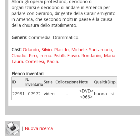
Allora gli operai protestano, decidono di
organizzarsi e decidono di andare in America per
parlare con Gerardo, dirigente della Carair emigrato
in America, che secondo molti in paese è la causa
della chiusura dello stabilimento.
Genere:
Commedia. Drammatico.
Cast:
Orlando, Silvio
.
Placido, Michele
.
Santamaria,
Claudio
.
Piro, Imma
.
Pistilli, Flavio
.
Rondanini, Maria
Laura
.
Cortellesi, Paola
.
Elenco inventari
N.
ID
Serie
Collocazione
Note
Qualità
Disp.
Inventario
<DVD>
22981
07972
video
-
buona
si
<966>
|
Nuova ricerca