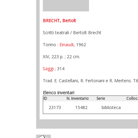
BRECHT, Bertolt
Scritti teatrali / Bertolt Brecht
Torino
: Einaudi
, 1962
XIV, 223 p. ; 22 cm.
Saggi
; 314
Trad. E. Castellani, R. Fertonani e R. Mertens. Ti
Elenco inventari
ID
N. Inventario
Serie
Colloc
23173
15482
biblioteca