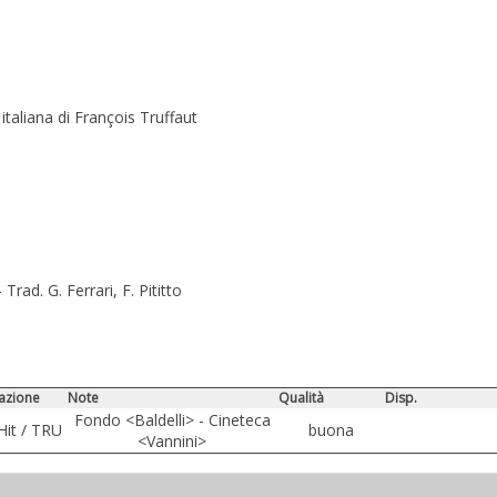
italiana di François Truffaut
Trad. G. Ferrari, F. Pititto
azione
Note
Qualità
Disp.
Fondo <Baldelli> - Cineteca
Hit / TRU
buona
<Vannini>