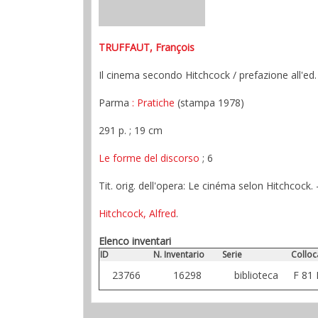
TRUFFAUT, François
Il cinema secondo Hitchcock / prefazione all'ed. 
Parma
: Pratiche
(stampa 1978)
291 p. ; 19 cm
Le forme del discorso
; 6
Tit. orig. dell'opera: Le cinéma selon Hitchcock. - 
Hitchcock, Alfred
.
Elenco inventari
ID
N. Inventario
Serie
Colloc
23766
16298
biblioteca
F 81 