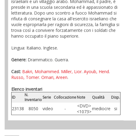
israeliani e un villaggio arabo. Mohammad, il padre, è
preside in una scuola secondaria ed è appassionato di
letteratura. Dopo uno scontro a fuoco Mohammad si
rifiuta di consegnare la casa all'esercito israeliano che
vuole espropriarla per ragioni di sicurezza, la famiglia si
trova così a convivere forzatamente con i soldati che
hanno occupato il piano superiore.
Lingua: Italiano. Inglese.
Genere:
Drammatico. Guerra.
Cast:
Bakri, Mohammed
.
Miller, Lior
.
Ayoub, Hend
.
Russo, Tomer
.
Omari, Areen
.
Elenco inventari
N.
ID
Serie
Collocazione
Note
Qualità
Disp.
Inventario
<DVD>
23138
8050
video
-
mediocre
si
<1073>