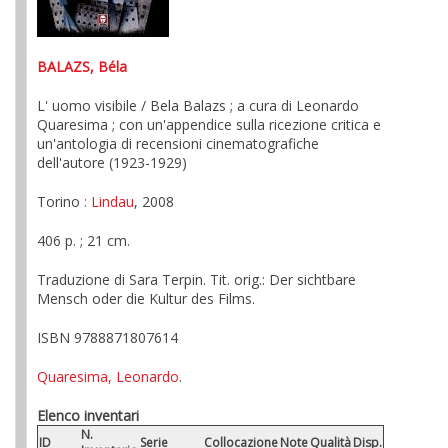
BALAZS, Béla
L' uomo visibile / Bela Balazs ; a cura di Leonardo
Quaresima ; con un'appendice sulla ricezione critica e
un'antologia di recensioni cinematografiche
dell'autore (1923-1929)
Torino
: Lindau
, 2008
406 p. ; 21 cm.
Traduzione di Sara Terpin. Tit. orig.: Der sichtbare
Mensch oder die Kultur des Films.
ISBN 9788871807614
Quaresima, Leonardo
.
Elenco inventari
N.
ID
Serie
Collocazione
Note
Qualità
Disp.