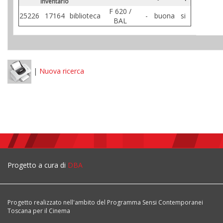
Inventario
F 620 /
25226
17164
biblioteca
-
buona
si
BAL
|
Nuova ricerca
Progetto a cura di
DBA
Progetto realizzato nell'ambito del Programma Sensi Contemporanei
Toscana per il Cinema