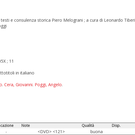
testi e consulenza storica Piero Melograni ; a cura di Leonardo Tiber
oggi
05X
; 11
totitoli in italiano
do
.
Cera, Giovanni
.
Poggi, Angelo
.
ocazione
Note
Qualità
Disp.
-
<DVD> <121>
buona