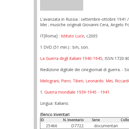
L'avanzata in Russia : settembre-ottobre 1941 / 
Mei ; musiche originali Giovanni Cera, Angelo P
IT[Roma] :
Istituto Luce
, c2005
1 DVD (51 min.) : b/n, son.
La Guerra degli italiani 1940-1945
, ISSN 1720-8
Riedizione digitale dei cinegiornali di guerra. - Sot
Melograni, Piero
.
Tiberi, Leonardo
.
Mei, Riccar
1.
Guerra mondiale 1939-1945 - 1941
.
Lingua: Italiano.
Elenco inventari
ID
N. Inventario
Serie
Coll
25466
D7722
documentari