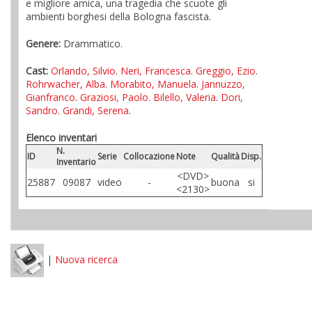
e migliore amica, una tragedia che scuote gli
ambienti borghesi della Bologna fascista.
Genere:
Drammatico.
Cast:
Orlando, Silvio
.
Neri, Francesca
.
Greggio, Ezio
.
Rohrwacher, Alba
.
Morabito, Manuela
.
Jannuzzo,
Gianfranco
.
Graziosi, Paolo
.
Bilello, Valeria
.
Dori,
Sandro
.
Grandi, Serena
.
Elenco inventari
N.
ID
Serie
Collocazione
Note
Qualità
Disp.
Inventario
<DVD>
25887
09087
video
-
buona
si
<2130>
|
Nuova ricerca